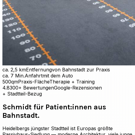
ca. 2,5 km
Entfernung
von Bahnstadt zur Praxis
ca. 7 Min.
Anfahrt
mit dem Auto
500
qm
Praxis-Fläche
Therapie + Training
4.8
300+ Bewertungen
Google-Rezensionen
+
Stadtteil-Bezug
Schmidt für Patient:innen aus
Bahnstadt.
Heidelbergs jüngster Stadtteil ist Europas größte
Passivhaus-Siedlung — moderne Architektur, viele junge