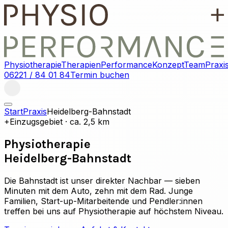
Physiotherapie
Therapien
Performance
Konzept
Team
Praxi
06221 / 84 01 84
Termin buchen
Start
Praxis
Heidelberg-Bahnstadt
+
Einzugsgebiet · ca. 2,5 km
Physiotherapie
Heidelberg-Bahnstadt
Die Bahnstadt ist unser direkter Nachbar — sieben
Minuten mit dem Auto, zehn mit dem Rad. Junge
Familien, Start-up-Mitarbeitende und Pendler:innen
treffen bei uns auf Physiotherapie auf höchstem Niveau.