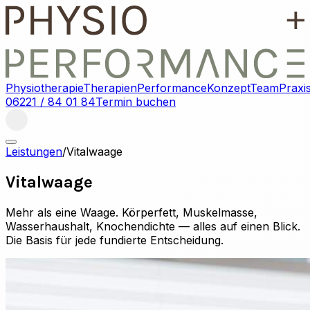
Physiotherapie
Therapien
Performance
Konzept
Team
Praxi
06221 / 84 01 84
Termin buchen
Leistungen
/
Vitalwaage
Vitalwaage
Mehr als eine Waage. Körperfett, Muskelmasse,
Wasserhaushalt, Knochendichte — alles auf einen Blick.
Die Basis für jede fundierte Entscheidung.