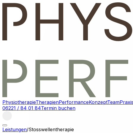
Physiotherapie
Therapien
Performance
Konzept
Team
Praxi
06221 / 84 01 84
Termin buchen
Leistungen
/
Stosswellentherapie