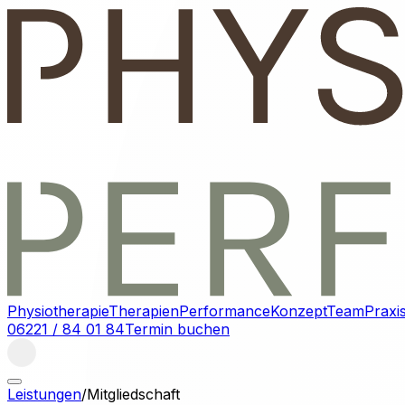
Physiotherapie
Therapien
Performance
Konzept
Team
Praxi
06221 / 84 01 84
Termin buchen
Leistungen
/
Mitgliedschaft