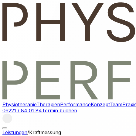
Physiotherapie
Therapien
Performance
Konzept
Team
Praxi
06221 / 84 01 84
Termin buchen
Leistungen
/
Kraftmessung