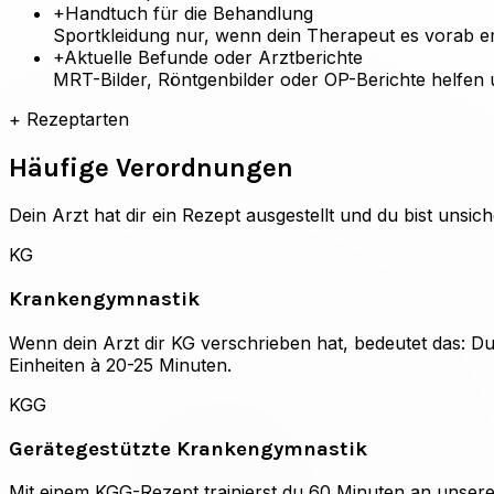
+
Handtuch für die Behandlung
Sportkleidung nur, wenn dein Therapeut es vorab 
+
Aktuelle Befunde oder Arztberichte
MRT-Bilder, Röntgenbilder oder OP-Berichte helfen
+
Rezeptarten
Häufige Verordnungen
Dein Arzt hat dir ein Rezept ausgestellt und du bist unsi
KG
Krankengymnastik
Wenn dein Arzt dir KG verschrieben hat, bedeutet das: D
Einheiten à 20-25 Minuten.
KGG
Gerätegestützte Krankengymnastik
Mit einem KGG-Rezept trainierst du 60 Minuten an unser